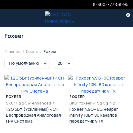
8-800-777-58-95
0
Foxeer
Главная
Бренд
Foxeer
По умолчанию
20
FOXEER
FOXEER
SKU: 1-2g-5w-enhanced-4
SKU: foxeer-4-9g-6g-r-2
1.2G 5Вт (Усиленный) 4CH
Foxeer 4.9G~6G Reaper
Беспроводная Аналоговая
Infinity 10Вт 80 каналов
FPV Система
передатчик VTX