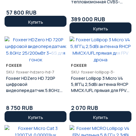
дрона
тепловизионная CVBS-
камера 640x512 для дрона,
57 800 RUB
60FPS, дальность 1,1 км
389 000 RUB
Купить
Купить
FOXEER
FOXEER
SKU: foxeer-hdzero-hd-7
SKU: foxeer-lollipop-3-
Foxeer HDZero HD 720P
Foxeer Lollipop 3 Micro V4
цифровой
5,8ГГц 2,5dBi антенна RHCP
видеопередатчик 5.8GHz
MMCX/UFL прямая для FPV
25/200мВт 3–6S для гонок
дрона
8 750 RUB
2 070 RUB
Купить
Купить