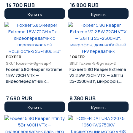
14 700 RUB
16 800 RUB
Купить
Купить
FOXEER
FOXEER
SKU: foxeer-5-8g-reap-1
SKU: foxeer-5-8g-reap-2
Foxeer 5.8G Reaper Extreme
Foxeer 5.8G Reaper Extreme
1.8W 72CH VTx —
V2 2.5W 72CH VTX — 5.8ГГц
видеопередатчик с
25–2500мВт, микрофон,
переключаемой
дальнобойный FPV
мощностью 25–1800 мВт
передатчик
7 690 RUB
8 380 RUB
Купить
Купить