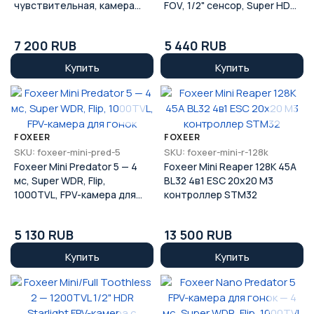
чувствительная, камера
FOV, 1/2" сенсор, Super HDR,
FPV ночного видения 850нм
FPV StarLight камера
7 200 RUB
5 440 RUB
Купить
Купить
FOXEER
FOXEER
SKU: foxeer-mini-pred-5
SKU: foxeer-mini-r-128k
Foxeer Mini Predator 5 — 4
Foxeer Mini Reaper 128K 45A
мс, Super WDR, Flip,
BL32 4в1 ESC 20x20 М3
1000TVL, FPV-камера для
контроллер STM32
гонок
5 130 RUB
13 500 RUB
Купить
Купить