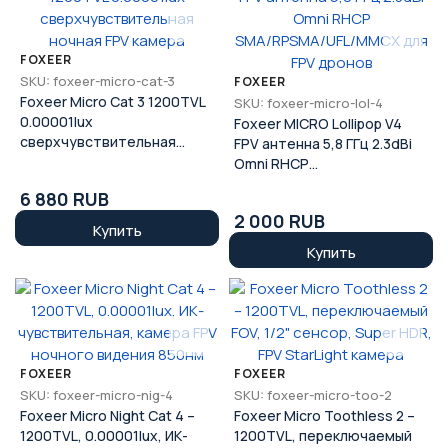
FOXEER
SKU: foxeer-micro-cat-3
FOXEER
Foxeer Micro Cat 3 1200TVL
SKU: foxeer-micro-lol-4
0.00001lux
Foxeer MICRO Lollipop V4
сверхчувствительная
FPV антенна 5,8 ГГц 2.3dBi
ночная FPV камера
Omni RHCP
SMA/RPSMA/UFL/MMCX для
6 880 RUB
FPV дронов
2 000 RUB
Купить
Купить
FOXEER
FOXEER
SKU: foxeer-micro-nig-4
SKU: foxeer-micro-too-2
Foxeer Micro Night Cat 4 –
Foxeer Micro Toothless 2 –
1200TVL, 0.00001lux, ИК-
1200TVL, переключаемый