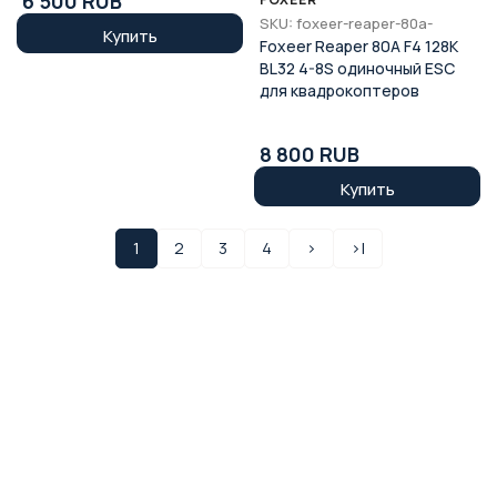
6 500 RUB
SKU: foxeer-reaper-80a-
Купить
Foxeer Reaper 80A F4 128K
BL32 4-8S одиночный ESC
для квадрокоптеров
8 800 RUB
Купить
1
2
3
4
>
>|