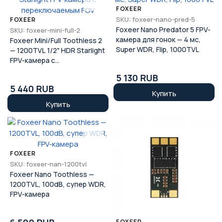
FOXEER
SKU: foxeer-nano-pred-5
FOXEER
Foxeer Nano Predator 5 FPV-
SKU: foxeer-mini-full-2
камера для гонок — 4 мс,
Foxeer Mini/Full Toothless 2
Super WDR, Flip, 1000TVL
— 1200TVL 1/2" HDR Starlight
FPV-камера с
переключаемым FOV
5 130 RUB
5 440 RUB
Купить
Купить
FOXEER
SKU: foxeer-nan-1200tvl
Foxeer Nano Toothless —
1200TVL, 100dB, супер WDR,
FPV-камера
FOXEER