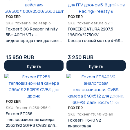
FOXEER
FOXEER
SKU: foxeer-5-8g-reap-3
SKU: foxeer-datura-22-1
Foxeer 5.8G Reaper Infinity
FOXEER DATURA 2207.5
5Вт 40CH VTx —
1960KV/2750KV
видеопередатчик дальнего
бесщеточный мотор 4-6S
действия
для FPV дронов 5-6 дюймов
50/500/1000/2500/5000
Racing/Freestyle
15 950 RUB
3 250 RUB
мВт
Купить
Купить
FOXEER
SKU: foxeer-ft256-256-1
FOXEER
Foxeer FT256
SKU: foxeer-ft640-v2-an
тепловизионная камера
Foxeer FT640 V2
256x192 50FPS CVBS для
аналоговая