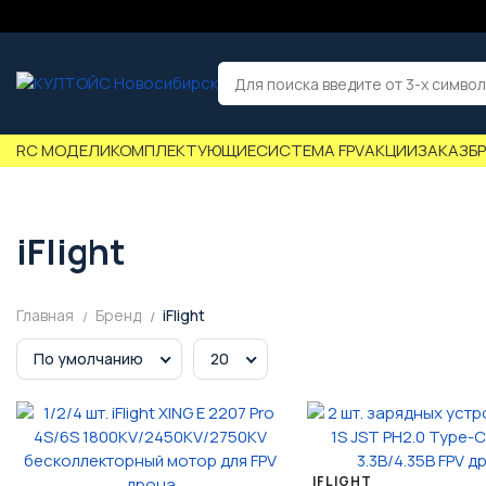
RC МОДЕЛИ
КОМПЛЕКТУЮЩИЕ
СИСТЕМА FPV
АКЦИИ
ЗАКАЗ
Б
iFlight
Главная
Бренд
iFlight
По умолчанию
20
IFLIGHT