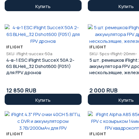
Купить
Купить
IFLIGHT
IFLIGHT
SKU: iflight-succex-50a
SKU: 5pcs-iflight-20mm-
4-в-1 ESC iFlight SucceX 50A 2-
5 шт. ремешков iFlight
6S BLHeli_32 Dshot600 (F051)
аккумулятора FPV дро
для FPV дронов
нескользящие, желез
пряжка
12 850 RUB
2 000 RUB
Купить
Купить
IFLIGHT
IFLIGHT