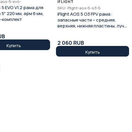
t-aos-5-evo-
IFLIGHT
S 5 EVO V1.2 рама для
SKU: iflight-aos-5-o3-5
 5" 220 мм, арм 6 мм,
iFlight AOS 5 O3 FPV рама:
-комплект
запасные части – средняя,
верхняя, нижняя пластины, луч,
боковые держатели
UB
2 060 RUB
Купить
Купить