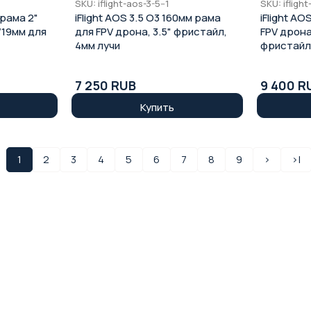
SKU: iflight-aos-3-5--1
SKU: ifligh
 рама 2"
iFlight AOS 3.5 O3 160мм рама
iFlight AO
/19мм для
для FPV дрона, 3.5" фристайл,
FPV дрона
4мм лучи
фристайл
7 250 RUB
9 400 R
Купить
1
2
3
4
5
6
7
8
9
>
>|