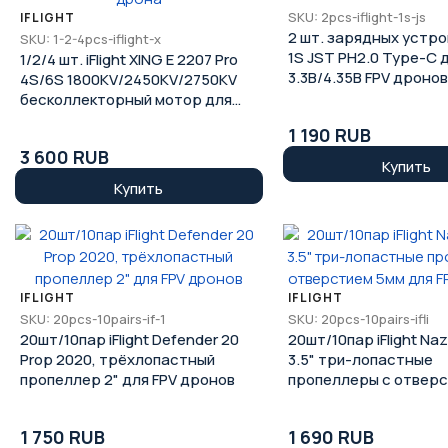
SKU: 2pcs-iflight-1s-js
IFLIGHT
2 шт. зарядных устрой
SKU: 1-2-4pcs-iflight-x
1S JST PH2.0 Type-C д
1/2/4 шт. iFlight XING E 2207 Pro
3.3В/4.35В FPV дронов
4S/6S 1800KV/2450KV/2750KV
бесколлекторный мотор для
FPV дрона
1 190 RUB
3 600 RUB
Купить
Купить
IFLIGHT
IFLIGHT
SKU: 20pcs-10pairs-if-1
SKU: 20pcs-10pairs-ifli
20шт/10пар iFlight Defender 20
20шт/10пар iFlight Naz
Prop 2020, трёхлопастный
3.5" три-лопастные
пропеллер 2" для FPV дронов
пропеллеры с отвер
для FPV Protek35
1 750 RUB
1 690 RUB