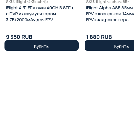
SKU: iflight-4-3inch-fp
SKU: iflight-alpha-a85-
iFlight 4.3" FPV очки 40CH 5.8ГГц
iFlight Alpha A85 85мм
с DVR и аккумулятором
FPV с козырьком 14мм
3.7В/2000мАч для FPV
FPV квадрокоптера
9 350 RUB
1 880 RUB
Купить
Купить