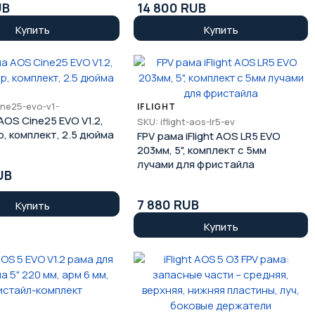
UB
14 800 RUB
Купить
Купить
ine25-evo-v1-
IFLIGHT
AOS Cine25 EVO V1.2,
SKU: iflight-aos-lr5-ev
, комплект, 2.5 дюйма
FPV рама iFlight AOS LR5 EVO
203мм, 5", комплект с 5мм
лучами для фристайла
UB
7 880 RUB
Купить
Купить