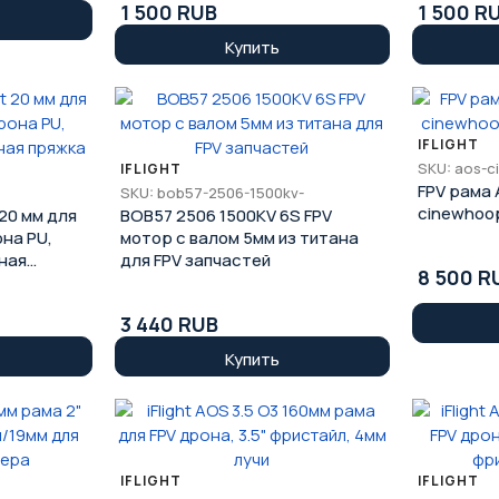
1 500 RUB
1 500 R
Купить
IFLIGHT
SKU: aos-c
IFLIGHT
FPV рама 
SKU: bob57-2506-1500kv-
cinewhoop
 20 мм для
BOB57 2506 1500KV 6S FPV
на PU,
мотор с валом 5мм из титана
ная
для FPV запчастей
8 500 R
3 440 RUB
Купить
IFLIGHT
IFLIGHT