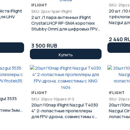
SKU: 20pcs
IFLIGHT
ств iFlight
20 шт./10
SKU: 2pcs-1pair-iflight
ля LiHV
трёхлопа
2 шт./1 пара антенных iFlight
Nazgul дл
Crystal LHCP RP-SMA коротких
Stubby Omni для цифровых FPV-
очков
2 440 R
3 500 RUB
Купить
IFLIGHT
IFLIGHT
gul 3535
SKU: 20pcs-10pairs-if-2
SKU: 20pcs-
20шт/10пар iFlight Nazgul T4030
20шт/10па
стием 5мм
4" 2-лопастные пропеллеры
Nazgul Cin
для FPV-дрона, совместимы с
лопастны
XING 1404
дронов