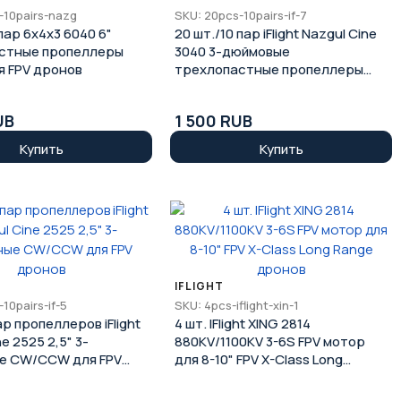
-10pairs-nazg
SKU: 20pcs-10pairs-if-7
 пар 6x4x3 6040 6"
20 шт./10 пар iFlight Nazgul Cine
стные пропеллеры
3040 3-дюймовые
я FPV дронов
трехлопастные пропеллеры
для FPV дронов
UB
1 500 RUB
Купить
Купить
IFLIGHT
10pairs-if-5
SKU: 4pcs-iflight-xin-1
р пропеллеров iFlight
4 шт. IFlight XING 2814
e 2525 2,5" 3-
880KV/1100KV 3-6S FPV мотор
е CW/CCW для FPV
для 8-10" FPV X-Class Long
Range дронов