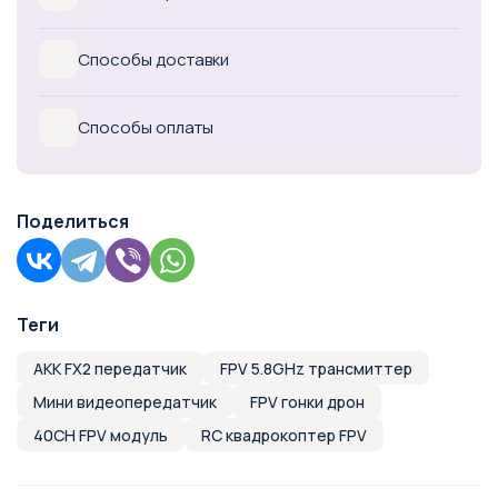
Способы доставки
Способы оплаты
Поделиться
Теги
AKK FX2 передатчик
FPV 5.8GHz трансмиттер
Мини видеопередатчик
FPV гонки дрон
40CH FPV модуль
RC квадрокоптер FPV