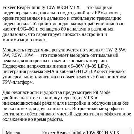
Foxeer Reaper Infinity 10W 80CH VTX — это мощный
видеопередатчик, идеально подходящий для FPV-дронов,
ориентированных на дальнюю и стабильную трансляцию
видеосигнала. Устройство поддерживает рабочий диапазон
частот 4.9G–6G и оснащено 80 каналами в различных
диапазонах, что гарантирует гибкость настройки и
минимизацию помех.
Мощность передатчика регулируется по уровням: 1W, 2.5W,
5W, 7.5W, 10W — это позволяет выбирать оптимальный
режим для конкретных задач и экономить энергию.
Поддержка напряжения питания 9–36V (4–8S LiPo),
интеграция разъёма SMA и кабеля GH1.25 6P обеспечивают
универсальность монтажа и совместимость с большинством
FPV-платформ.
Для безопасности и удобства предусмотрен Pit Mode —
двойное нажатие на кнопку переводит VTX в
низкомощностный режим для настройки и обслуживания без
риска помех для других пилотов. Встроенный микрофон и
вентилятор обеспечивают чистый аудиосигнал и эффективное
охлаждение во время работы.
Модель
Foxeer Reaper Infinity 10W 80CH VTX