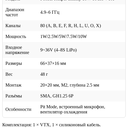
Диапазон
4.9–6 ГГц
частот
Каналы
80 (A, B, E, F, R, H, L, U, O, X)
Мощность
1W/2.5W/5W/7.5W/10W
Входное
9~36V (4–8S LiPo)
напряжение
Размеры
66×37×16 мм
Вес
48 г
Монтаж
20×20 мм, M2, глубина 2.5 мм
Разъёмы
SMA, GH1.25 6P
Pit Mode, встроенный микрофон,
Особенности
вентилятор охлаждения
Комплектация: 1 × VTX, 1 × силиконовый кабель.