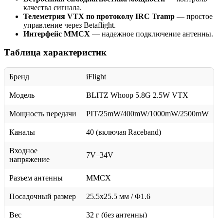
качества сигнала.
Телеметрия VTX по протоколу IRC Tramp
— простое
управление через Betaflight.
Интерфейс MMCX
— надежное подключение антенны.
Таблица характеристик
Бренд
iFlight
Модель
BLITZ Whoop 5.8G 2.5W VTX
Мощность передачи
PIT/25mW/400mW/1000mW/2500mW
Каналы
40 (включая Raceband)
Входное
7V–34V
напряжение
Разъем антенны
MMCX
Посадочный размер
25.5x25.5 мм / Φ1.6
Вес
32 г (без антенны)