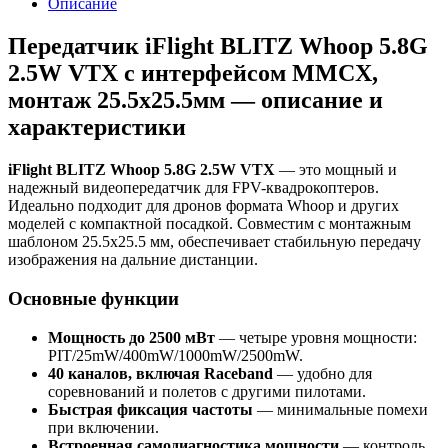
Описание
Передатчик iFlight BLITZ Whoop 5.8G
2.5W VTX с интерфейсом MMCX,
монтаж 25.5x25.5мм — описание и
характеристики
iFlight BLITZ Whoop 5.8G 2.5W VTX
— это мощный и
надежный видеопередатчик для FPV-квадрокоптеров.
Идеально подходит для дронов формата Whoop и других
моделей с компактной посадкой. Совместим с монтажным
шаблоном 25.5x25.5 мм, обеспечивает стабильную передачу
изображения на дальние дистанции.
Основные функции
Мощность до 2500 мВт
— четыре уровня мощности:
PIT/25mW/400mW/1000mW/2500mW.
40 каналов, включая Raceband
— удобно для
соревнований и полетов с другими пилотами.
Быстрая фиксация частоты
— минимальные помехи
при включении.
Встроенная самодиагностика мощности
— контроль