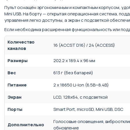
Пульт оснащён эргономичным и компактным корпусом, удоб
Mini USB. На борту — открытая операционная система, по
управления легко доступны, а экран с подсветкой обеспе
Если необходима расширенная функциональность или подд
Количество
16 (ACCST D16) / 24 (ACCESS)
каналов
Размеры
202.2 x 189.4 x 96 мм
Вес
613 г (без батарей)
Питание
2 x 18650 Li-Ion (6.5В~8.4В)
Экран
LCD, 128x64, с подсветкой
Порты
Smart Port, microSD, Mini USB, DSC
Голосовые оповещения, виброоткли
Дополнительно
обновление