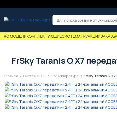
RC МОДЕЛИ
КОМПЛЕКТУЮЩИЕ
СИСТЕМА FPV
АКЦИИ
ЗАКАЗ
Б
FrSky Taranis Q X7 пере
Главная
Система FPV
FPV Аппаратура
FrSky Taranis Q X