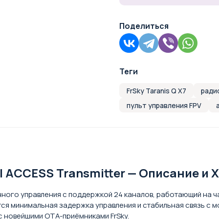
Поделиться
Теги
FrSky Taranis Q X7
ради
пульт управления FPV
el ACCESS Transmitter — Описание и
нного управления с поддержкой 24 каналов, работающий на ч
я минимальная задержка управления и стабильная связь с
с новейшими OTA-приёмниками FrSky.