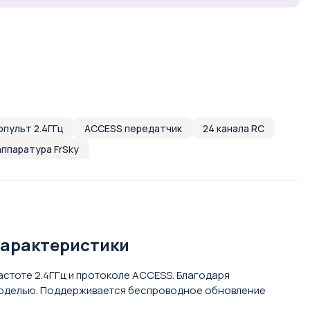
опульт 2.4ГГц
ACCESS передатчик
24 канала RC
аппаратура FrSky
 Характеристики
астоте 2.4ГГц и протоколе ACCESS. Благодаря
 моделью. Поддерживается беспроводное обновление