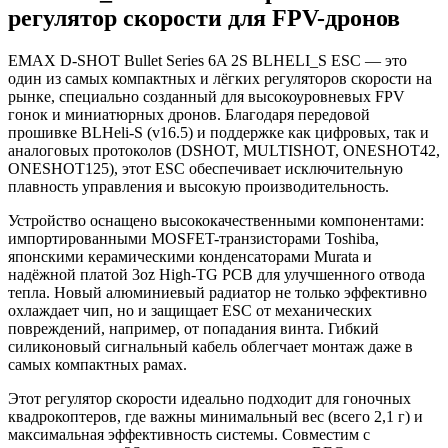
регулятор скорости для FPV-дронов
EMAX D-SHOT Bullet Series 6A 2S BLHELI_S ESC — это
один из самых компактных и лёгких регуляторов скорости на
рынке, специально созданный для высокоуровневых FPV
гонок и миниатюрных дронов. Благодаря передовой
прошивке BLHeli-S (v16.5) и поддержке как цифровых, так и
аналоговых протоколов (DSHOT, MULTISHOT, ONESHOT42,
ONESHOT125), этот ESC обеспечивает исключительную
плавность управления и высокую производительность.
Устройство оснащено высококачественными компонентами:
импортированными MOSFET-транзисторами Toshiba,
японскими керамическими конденсаторами Murata и
надёжной платой 3oz High-TG PCB для улучшенного отвода
тепла. Новый алюминиевый радиатор не только эффективно
охлаждает чип, но и защищает ESC от механических
повреждений, например, от попадания винта. Гибкий
силиконовый сигнальный кабель облегчает монтаж даже в
самых компактных рамах.
Этот регулятор скорости идеально подходит для гоночных
квадрокоптеров, где важны минимальный вес (всего 2,1 г) и
максимальная эффективность системы. Совместим с