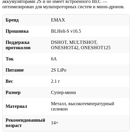
аккумуляторами 2S и не имеет встроенного BEC —
оптимизирован для мультироторных систем и мини-дронов.
Бренд
EMAX
Прошивка
BLHeli-S v16.5
Поддержка
DSHOT, MULTISHOT,
протоколов
ONESHOT42, ONESHOT125
Ток
6A
Питание
2S LiPo
Вес
2.1 г
Размер
Супер-мини
Металл, высокотемпературный
Материал
силикон
Рекомендованный
14+
возраст