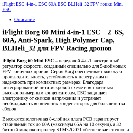
iFlight ESC
4-in-1 ESC
60A ESC
BLHeli_32
FPV гонки
Mini
ESC
Описание
iFlight Borg 60 Mini 4-in-1 ESC – 2–6S,
60A, Anti-Spark, High Polymer Cap,
BLHeli_32 для FPV Racing дронов
iFlight Borg 60 Mini ESC
– передовой 4-в-1 электронный
регулятор скорости, созданный специально для 5-дюймовых
FPV гоночных дронов. Серия Borg обеспечивает высокую
производительность, устойчивость к перегрузкам и
надежность при компактных размерах. Благодаря
интегрированной анти-искровой схеме и встроенным
высокополимерным конденсаторам, ESC защищает
электронику от скачков напряжения и устраняет
необходимость во внешних конденсаторах для большинства
сборок.
Высокотехнологичная 8-слойная плата PCB гарантирует
стабильный ток до 60A (максимум 65A на 10 секунд), а 32-
битный микроконтроллер STM32G071 обеспечивает точное и