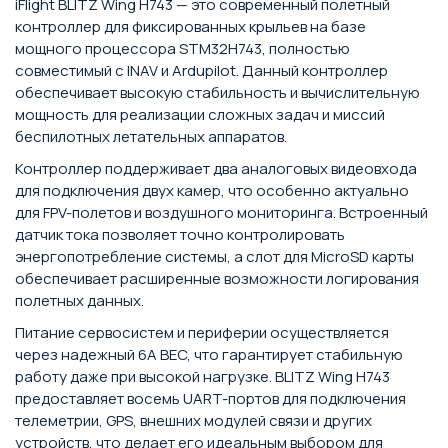
iFlight BLITZ Wing H743 — это современный полетный
контроллер для фиксированных крыльев на базе
мощного процессора STM32H743, полностью
совместимый с INAV и Ardupilot. Данный контроллер
обеспечивает высокую стабильность и вычислительную
мощность для реализации сложных задач и миссий
беспилотных летательных аппаратов.
Контроллер поддерживает два аналоговых видеовхода
для подключения двух камер, что особенно актуально
для FPV-полетов и воздушного мониторинга. Встроенный
датчик тока позволяет точно контролировать
энергопотребление системы, а слот для MicroSD карты
обеспечивает расширенные возможности логирования
полетных данных.
Питание сервосистем и периферии осуществляется
через надежный 6A BEC, что гарантирует стабильную
работу даже при высокой нагрузке. BLITZ Wing H743
предоставляет восемь UART-портов для подключения
телеметрии, GPS, внешних модулей связи и других
устройств, что делает его идеальным выбором для