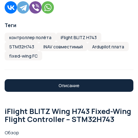
Теги
контроллер полёта
iFlight BLITZ H743
STM32H743
INAV совместимый
Ardupilot плата
fixed-wing FC
Описание
iFlight BLITZ Wing H743 Fixed-Wing
Flight Controller – STM32H743
Обзор