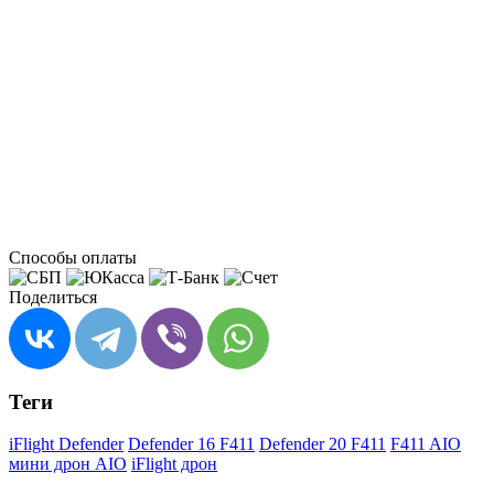
Способы оплаты
Поделиться
Теги
iFlight Defender
Defender 16 F411
Defender 20 F411
F411 AIO
мини дрон AIO
iFlight дрон