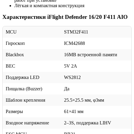
работ при установке
Лёгкая и компактная конструкция
Характеристики iFlight Defender 16/20 F411 AIO
MCU
STM32F411
Гироскоп
ICM42688
Blackbox
16MB встроенной памяти
BEC
5V 2A
Поддержка LED
WS2812
Пищалка (Buzzer)
Да
Шаблон крепления
25.5×25.5 мм, φ3мм
Размеры
61×41 мм
Входное напряжение
2–3S, поддержка LIHV