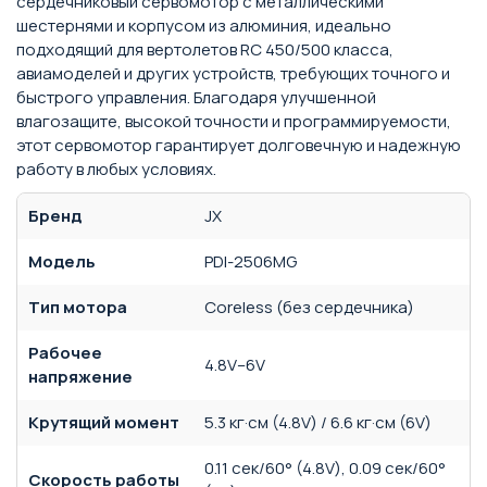
сердечниковый сервомотор с металлическими
шестернями и корпусом из алюминия, идеально
подходящий для вертолетов RC 450/500 класса,
авиамоделей и других устройств, требующих точного и
быстрого управления. Благодаря улучшенной
влагозащите, высокой точности и программируемости,
этот сервомотор гарантирует долговечную и надежную
работу в любых условиях.
Бренд
JX
Модель
PDI-2506MG
Тип мотора
Coreless (без сердечника)
Рабочее
4.8V–6V
напряжение
Крутящий момент
5.3 кг·см (4.8V) / 6.6 кг·см (6V)
0.11 сек/60° (4.8V), 0.09 сек/60°
Скорость работы